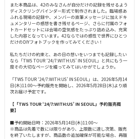
また本商品は、42のみなさんが自分だけの記録を残せるよう
ディスクリングバインダー形式で制作されました。臨場感あ
ふれる現場の記録や、メンバーの直筆メッセージに加えドキ
ュメンタリーの感想を書き残せるページ、さらに付属のフォ
トカードセットには会場の空気感をたっぷり詰め込み、充実
した内容となっています。42ならではの感性で世界にひとつ
だけのDIYフォトブックを作ってみてください！
私たちだけの約束と、あの日の想いをいつまでも記録したい
なら「TWS TOUR ‘24/7:WITH:US’ IN SEOUL」と共にもう一
度その大切なページを綴ってみてはいかがでしょうか。
「TWS TOUR ‘24/7:WITH:US’ IN SEOUL」は、2026年5月14
日(木)11:00～予約販売を開始し、2026年5月28日(木)より順
次お届け予定です。
【「TWS TOUR ‘24/7:WITH:US’ IN SEOUL」予約販売概
要】
■予約開始日時：2026年5月14日(木)11:00～
※商品は先着で数には限りがあり、上限数に達し次第、販売
を終了いたしますが、商品数の追加確保が可能な場合、再販