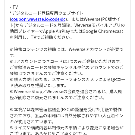
- TV
*デジタルコード登録専用ウェブサイト
(
coupon.weverse.io/code/dc
)、またはWeverse(PC版サイ
ト)からデジタルコードを登録後、Weverseモバイルアプリの
動画プレイヤーでApple AirPlayまたはGoogle Chromecast
を利用し、TVでご視聴ください。
※映像コンテンツの視聴には、Weverseアカウントが必要で
す。
※1アカウントにつきコードは1つのみご登録いただけます。
ご登録済みコードの登録キャンセルや他のアカウントでのご
登録はできませんのでご注意ください。
※誤入力防止のため、スマートフォンのカメラによるQRコー
ド読み取りを推奨いたします。
※Weverse Shop／Weverseの会員を退会されると、購入履
歴が削除され復元されませんのでご注意ください。
※本商品は森林管理協議会(FSC)の認証を受けた用紙で製作
されており、製品の印刷には自然分解されやすい大豆油イン
キが使用されています。
※サイズや構成内容は制作元の事情により変更になる場合が
ございます。あらかじめご了承ください。