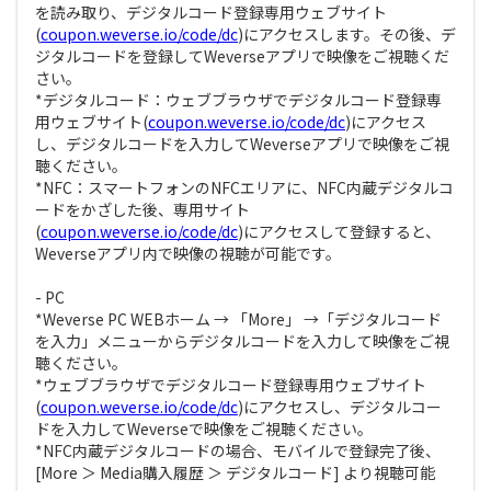
を読み取り、デジタルコード登録専用ウェブサイト
(
coupon.weverse.io/code/dc
)にアクセスします。その後、デ
ジタルコードを登録してWeverseアプリで映像をご視聴くだ
さい。
*デジタルコード：ウェブブラウザでデジタルコード登録専
用ウェブサイト(
coupon.weverse.io/code/dc
)にアクセス
し、デジタルコードを入力してWeverseアプリで映像をご視
聴ください。
*NFC：スマートフォンのNFCエリアに、NFC内蔵デジタルコ
ードをかざした後、専用サイト
(
coupon.weverse.io/code/dc
)にアクセスして登録すると、
Weverseアプリ内で映像の視聴が可能です。
- PC
*Weverse PC WEBホーム → 「More」 →「デジタルコード
を入力」メニューからデジタルコードを入力して映像をご視
聴ください。
*ウェブブラウザでデジタルコード登録専用ウェブサイト
(
coupon.weverse.io/code/dc
)にアクセスし、デジタルコー
ドを入力してWeverseで映像をご視聴ください。
*NFC内蔵デジタルコードの場合、モバイルで登録完了後、
[More ＞ Media購入履歴 ＞ デジタルコード] より視聴可能