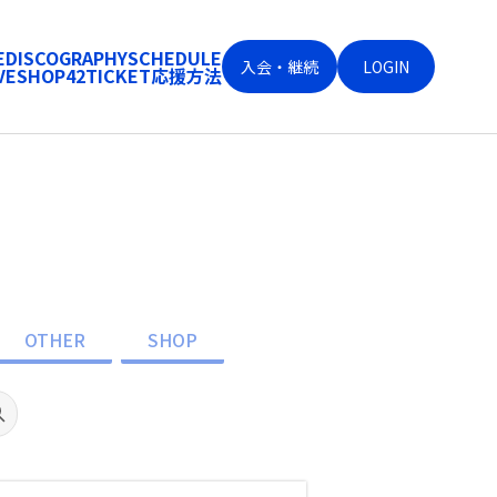
E
DISCOGRAPHY
SCHEDULE
入会・継続
LOGIN
VE
SHOP
42
TICKET
応援方法
OTHER
SHOP