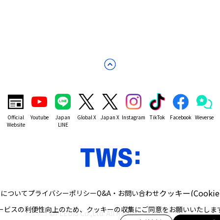
Official
Youtube
Japan
Global X
Japan X
Instagram
TikTok
Facebook
Weverse
Website
LINE
クッキー(Cooki
トについて
プライバシーポリシー
Q&A・お問い合わせ
ービスの利便性向上のため、クッキーの収集にご同意をお願いいたしま
©PLEDIS Co.,Ltd. All Rights Reserved.