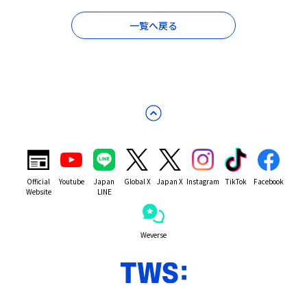
一覧へ戻る
Official
Youtube
Japan
Global X
Japan X
Instagram
TikTok
Facebook
Website
LINE
Weverse