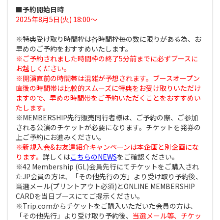
■予約開始日時
2025年8月5日(火) 18:00～
※特典受け取り時間枠は各時間枠毎の数に限りがある為、お
早めのご予約をおすすめいたします。
※ご予約されました時間枠の終了5分前までに必ずブースに
お越しください。
※開演直前の時間帯は混雑が予想されます。ブースオープン
直後の時間帯は比較的スムーズに特典をお受け取りいただけ
ますので、早めの時間帯をご予約いただくことをおすすめい
たします。
※MEMBERSHIP先行販売同行者様は、ご予約の際、ご参加
される公演のチケットが必要になります。チケットを発券の
上ご予約にお進みください。
※新規入会&お友達紹介キャンペーンは本企画と別企画にな
ります。
詳しくは
こちらのNEWS
をご確認ください。
※42 Membership (GL)会員先行にてチケットをご購入され
たJP会員の方は、「その他先行の方」より受け取り予約後、
当選メール(プリントアウト必須)とONLINE MEMBERSHIP
CARDを当日ブースにてご提示ください。
※Trip.comからチケットをご購入いただいた会員の方は、
「その他先行」より受け取り予約後、
当選メール等、チケッ