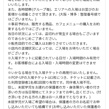
いいたします。
また、各時間帯(グループ毎)、エリアへの入場はお並びのお
客様から順番とさせて頂きます。(大阪・博多：整理番号順で
はございません。)
※事前予約は、販売する商品、カフェメニューの購入をお約
束するものではございません。
当日の状況によっては、品切れが発生する場合もございます
のであらかじめご了承ください。
※転売目的でのご購入はお断りさせていただきます。
※店内の混雑状況によっては、ご入場をお待ちいただく場合
がございます。
※入場チケットに記載されている日付・入場時間のみ有効で
す。お客様都合による入場日・入場時間の変更はできませ
ん。
※いかなる場合でも入場チケットの再発行はいたしません。
※POP-UPの入場チケットは1枚につき、チケットに記載され
た利用登録者1名様1回限り有効です。同伴者入場不可。
但し、未就学児をお連れの保護者の方・身体障がい者の付き
添いの方は当日現地にてスタッフまでお申し出ください。(付
き添いをされる方の人数はお一人様までとなります。)
未就学児が入場ご希望の場合は、保護者の方のお名前でお申
し込みいただいても結構です(お申し込みいただいた保護者の