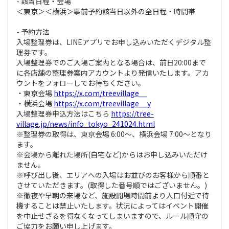
- 該当日程・会場
＜東京＞＜横浜＞事前予約該当日以外の全日程・時間帯
- 予約方法
入場整理券は、LINEアプリでお申し込みいただくデジタル整
理券です。
入場整理券でのご入場ご案内となる場合は、前日20:00まで
に各店舗の整理券案内アカウントより発信いたします。アカ
ウントをフォローしてお待ちください。
・東京会場
https://x.com/treevillage__
・横浜会場
https://x.com/treevillage__y
入場整理券申込方法はこちら
https://tree-
village.jp/news/info_tokyo_241024.html
※整理券の取得は、東京会場 6:00～、横浜会場 7:00～となり
ます。
※会場から離れた場所(自宅など)からはお申し込みいただけ
ません。
※呼び出し後、エリアへの入場はお並びのお客様から順番と
させていただきます。(取得した番号順ではございません。)
※徹夜や早朝の来場など、施設開場時間前より入口付近で待
機することは禁止いたします。状況によってはイベント開催
を中止せざるを得なくなってしまいますので、ルール順守の
ご協力をお願い申し上げます。