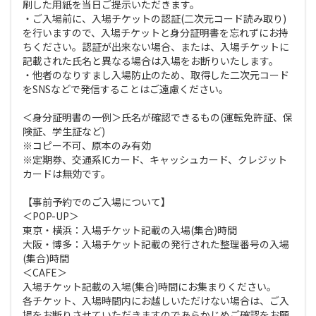
刷した用紙を当日ご提示いただきます。
・ご入場前に、入場チケットの認証(二次元コード読み取り)
を行いますので、入場チケットと身分証明書を忘れずにお持
ちください。認証が出来ない場合、または、入場チケットに
記載された氏名と異なる場合は入場をお断りいたします。
・他者のなりすまし入場防止のため、取得した二次元コード
をSNSなどで発信することはご遠慮ください。
＜身分証明書の一例＞氏名が確認できるもの(運転免許証、保
険証、学生証など)
※コピー不可、原本のみ有効
※定期券、交通系ICカード、キャッシュカード、クレジット
カードは無効です。
【事前予約でのご入場について】
＜POP-UP＞
東京・横浜：入場チケット記載の入場(集合)時間
大阪・博多：入場チケット記載の発行された整理番号の入場
(集合)時間
＜CAFE＞
入場チケット記載の入場(集合)時間にお集まりください。
各チケット、入場時間内にお越しいただけない場合は、ご入
場をお断りさせていただきますのであらかじめご確認をお願