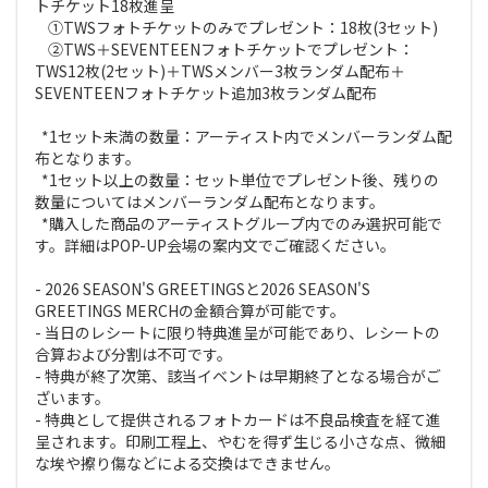
トチケット18枚進呈
①TWSフォトチケットのみでプレゼント：18枚(3セット)
②TWS＋SEVENTEENフォトチケットでプレゼント：
TWS12枚(2セット)＋TWSメンバー3枚ランダム配布＋
SEVENTEENフォトチケット追加3枚ランダム配布
*1セット未満の数量：アーティスト内でメンバーランダム配
布となります。
*1セット以上の数量：セット単位でプレゼント後、残りの
数量についてはメンバーランダム配布となります。
*購入した商品のアーティストグループ内でのみ選択可能で
す。詳細はPOP-UP会場の案内文でご確認ください。
- 2026 SEASON'S GREETINGSと2026 SEASON'S
GREETINGS MERCHの金額合算が可能です。
- 当日のレシートに限り特典進呈が可能であり、レシートの
合算および分割は不可です。
- 特典が終了次第、該当イベントは早期終了となる場合がご
ざいます。
- 特典として提供されるフォトカードは不良品検査を経て進
呈されます。印刷工程上、やむを得ず生じる小さな点、微細
な埃や擦り傷などによる交換はできません。