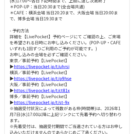
(水)17:00〜各日下記時間まで、上限に達し次第終了
＊POP-UP：当日20:30まで(全会場共通)
＊CAFE：横浜会場 当日20:20まで、大阪会場 当日20:00ま
で、博多会場 当日19:30まで
- 予約方法
詳細を【LivePocket】予約ページにて ご確認の上、ご来場
を希望される日時にお申し込みください。(POP-UP・CAFE
いずれも1回ずつご利用のご予約が可能です。)
お申し込みの会場を必ずご確認ください。
東京／事前予約【LivePocket】
▶
https://livepocket.jp/t/uhrsi
横浜／事前予約【LivePocket】
▶
https://livepocket.jp/t/p9hse
大阪／事前予約【LivePocket】
▶
https://livepocket.jp/t/ct81x
博多／事前予約【LivePocket】
▶
https://livepocket.jp/t/st-9x
※抽選受付状況によって残数がある枠(時間帯)は、2026年1
月7日(水)17:00以降に上記リンクにて先着予約へ切り替わり
ます。
※先着受付は、抽選受付期間でご当選されている方はお申し
込みいただけませんのであらかじめご了承ください。