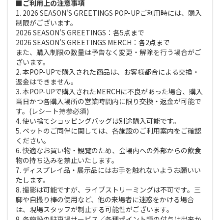
■ご利用上の注意事項
1. 2026 SEASON'S GREETINGS POP-UPご利用時には、購入
制限がございます。
2026 SEASON'S GREETINGS：各5点まで
2026 SEASON'S GREETINGS MERCH：各2点まで
また、購入制限の数量は予告なく変更・解除を行う場合がご
ざいます。
2. 本POP-UPで購入された商品は、お客様都合による交換・
返金はできません。
3. 本POP-UPで購入されたMERCHに不良があった場合、購入
当日かつ各購入場所の営業時間内に限り交換・返金が可能で
す。(レシート持参必須)
4. 使い捨てショッピングバッグは別途購入可能です。
5. ペットのご同伴に関しては、各施設のご利用案内をご確認
ください。
6. 快適なお買い物・観覧のため、会場内への外部からの飲食
物の持ち込みを禁止いたします。
7. ディスプレイ品・展示品にはお手を触れないようお願いい
たします。
8. 撮影は可能ですが、ライブストリーミングは不可です。三
脚や自撮り棒の使用など、他の来場者に迷惑をかける場合
は、現場スタッフが制止する可能性がございます。
9. 各施設の駐車場サービス／各種ポイント類の付与は出来か