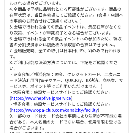
ルされる場合がございます。
4. 全商品は早期に品切れとなる可能性がございます。商品の
在庫状況は、当日各会場にてご確認ください。(会場・店舗へ
の事前のお問合せはご遠慮ください。)
5. 会場で行われる全ての景品イベントは、景品在庫がなくな
り次第、イベントが早期終了となる場合がございます。
6. 会場で行われる全ての景品イベントへの参加のため、領収
書の分割決済または複数枚の領収書の合算はできません。
7. 会場販売時、全ての取引は日本円(JPY、¥)のみで行われま
す。
8. ご利用可能な決済方法については、下記をご確認くださ
い。
- 東京会場／横浜会場：現金、クレジットカード、二次元コ
ード決済利用可(電子マネー、QUICPay、ID決済、商品券、サ
ービス券、ポイント等はご利用いただけません。)
- 大阪会場：施設サービスサイトにてご確認ください。
(
https://www.hepfive.jp/service
)
- 博多会場：施設サービスサイトにてご確認ください。
(
https://www.opa-club.com/canalcity/facility
)
9. 一部のカードはカード会社の事情により決済が不可能な場
合があり、本人名義のカードでない場合、使用制限を受ける
場合がございます。