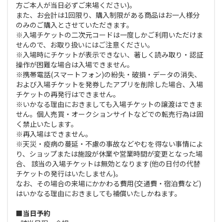
方ご本人が当日必ずご来場ください)。
また、お会計は1回限り、購入制限がある商品はお一人様分
のみのご購入とさせていただきます。
※入場チケットの二次元コードは一度しかご利用いただけま
せんので、お取り扱いにはご注意ください。
※入場時にチケットが表示できない、著しく読み取り・認証
操作が困難な場合は入場できません。
※携帯電話(スマートフォン)の紛失・破損・データの消失、
および入場チケットを発券したアプリを削除した場合、入場
チケットの再発行はできません。
※いかなる理由におきましても入場チケットの譲渡はできま
せん。個人売買・オークションサイトなどでの転売行為は固
く禁止いたします。
※再入場はできません。
※天災・疫病の蔓延・不慮の事故などやむを得ない事情によ
り、ショップまたは施設が休業や営業時間が変更となった場
合、 該当の入場チケットは無効となります(他の日付の代替
チケットの発行はいたしません)。
なお、その場合の来場にかかわる費用(交通費・宿泊費など)
はいかなる理由におきましても補償いたしかねます。
■当日予約