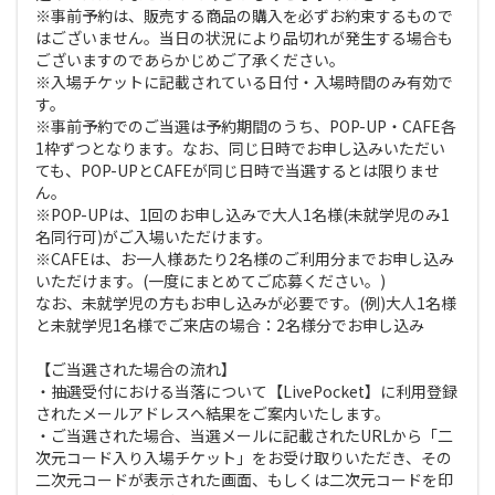
※事前予約は、販売する商品の購入を必ずお約束するもので
はございません。当日の状況により品切れが発生する場合も
ございますのであらかじめご了承ください。
※入場チケットに記載されている日付・入場時間のみ有効で
す。
※事前予約でのご当選は予約期間のうち、POP-UP・CAFE各
1枠ずつとなります。なお、同じ日時でお申し込みいただい
ても、POP-UPとCAFEが同じ日時で当選するとは限りませ
ん。
※POP-UPは、1回のお申し込みで大人1名様(未就学児のみ1
名同行可)がご入場いただけます。
※CAFEは、お一人様あたり2名様のご利用分までお申し込み
いただけます。(一度にまとめてご応募ください。)
なお、未就学児の方もお申し込みが必要です。(例)大人1名様
と未就学児1名様でご来店の場合：2名様分でお申し込み
【ご当選された場合の流れ】
・抽選受付における当落について【LivePocket】に利用登録
されたメールアドレスへ結果をご案内いたします。
・ご当選された場合、当選メールに記載されたURLから「二
次元コード入り入場チケット」をお受け取りいただき、その
二次元コードが表示された画面、もしくは二次元コードを印