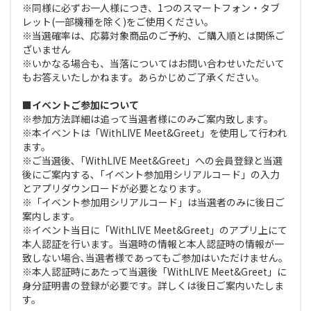
※同様に必ずお一人様につき、1つのスマートフォン・タブ
レット(一部機種を除く)をご使用ください。
※当選確率は、応募対象商品のご予約、ご購入順とは関係ご
ざいません
※いかなる場合も、当落についてはお問い合わせいただいて
もお答えいたしかねます。あらかじめご了承ください。
■イベントご参加について
※参加方法詳細は追って当選者様にのみご案内致します。
※本イベントは「WithLIVE Meet&Greet」を使用して行われ
ます。
※ご当選後､「WithLIVE Meet&Greet」への会員登録と当選
後にご案内する､「イベント参加用シリアルコード」の入力
とアプリダウンロードが必要となります｡
※「イベント参加用シリアルコード」は当選者のみに後日ご
案内します。
※イベント当日に「WithLIVE Meet&Greet」のアプリ上にて
本人認証を行います。当選時の情報と本人認証時の情報が一
致しない場合､当選者様であってもご参加はいただけません。
※本人認証時にあたって当選後「WithLIVE Meet&Greet」に
身分証明書の登録が必要です。詳しくは後日ご案内いたしま
す。