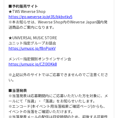
■予約販売サイト
★TWS Weverse Shop
https://go.weverse.io/qt3S/bkbvtkv5
※本お知らせは、Weverse Shop内のWeverse Japan国内発
送商品のご案内になります。
★UNIVERSAL MUSIC STORE
ユニット指定グループお話会
https://umusic.jp/f8nPjpkV
メンバー指定個別オンラインサイン会
https://umusic.jp/CZI3OKk8
※上記以外のサイトではご応募できませんのでご注意くださ
い。
■当落発表
※当落発表は応募期間内にご応募いただいた方を対象に、メ
ールにて「当選」・「落選」をお知らせいたします。
※エンコード(本イベント用当落結果ご確認ページ)からも、
イベントの当落をご確認いただけます。
※当落発表メールの配信は目安時間のため、前後する可能性