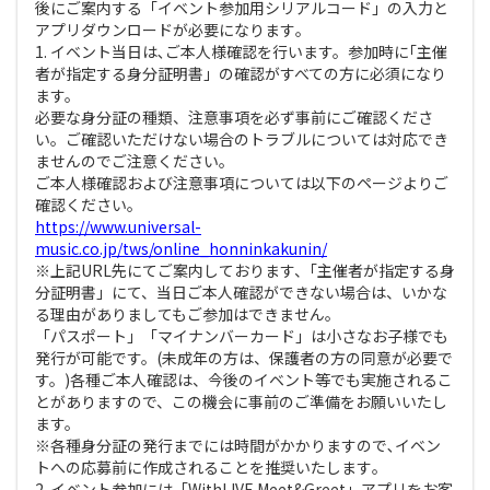
後にご案内する「イベント参加用シリアルコード」の入力と
アプリダウンロードが必要になります｡
1. イベント当日は､ご本人様確認を行います。参加時に｢主催
者が指定する身分証明書」の確認がすべての方に必須になり
ます。
必要な身分証の種類、注意事項を必ず事前にご確認くださ
い。ご確認いただけない場合のトラブルについては対応でき
ませんのでご注意ください｡
ご本人様確認および注意事項については以下のページよりご
確認ください｡
https://www.universal-
music.co.jp/tws/online_honninkakunin/
※上記URL先にてご案内しております、｢主催者が指定する身
分証明書」にて、当日ご本人確認ができない場合は、いかな
る理由がありましてもご参加はできません。
「パスポート」「マイナンバーカード」は小さなお子様でも
発行が可能です。(未成年の方は、保護者の方の同意が必要で
す。)各種ご本人確認は、今後のイベント等でも実施されるこ
とがありますので、この機会に事前のご準備をお願いいたし
ます。
※各種身分証の発行までには時間がかかりますので､イベン
トへの応募前に作成されることを推奨いたします｡
2. イベント参加には「WithLIVE Meet&Greet」アプリをお客