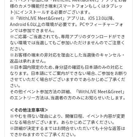
様のカメラ機能付き端末(スマートフォンもしくはタブレッ
ト)にインストールする必要がございます｡
※「WithLIVE Meet&Greet」アプリは、iOS 13.0以降、
Android 6.0以上の環境が必要です。PCやフィーチャーフォ
ンでは参加できません。
※ご応募･ご当選されても､専用アプリのダウンロードができ
ない環境では当選してもご参加いただけませんのでご注意く
ださい｡
※お客様の端末の非対応を理由とした当選後のキャンセル・
返品は承れません。
※日本国内限定のため､身分証の確認も日本語のみの対応と
なります。日本語にてご案内ができない場合､ご参加をお断り
させていただく場合がございますのであらかじめご了承くだ
さい｡
その他イベント参加方法の詳細、「WithLIVE Meet&Greet」
のエントリー方法は､当選者の方のみにお知らせいたします｡
＜その他注意事項＞
※やむを得ない理由により、開催日程、イベント内容が変更
になる場合がございます。あらかじめご了承ください。
※詳細が決定するまではお問合せいただいても十分な返答は
できかねますのでご了承ください。