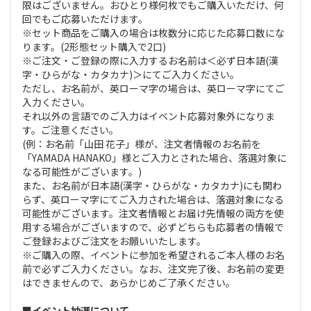
限はございません。おひとり様何枚でもご購入いただけ、何
回でもご応募いただけます。
※セット商品をご購入の場合は枚数分に応じた応募口数にな
ります。(2形態セット購入で2口)
※ご注文・ご登録の際に入力するお名前は＜必ず日本語(漢
字・ひらがな・カタカナ)＞にてご入力ください。
ただし、お名前が、英ローマ字の場合は、英ローマ字にてご
入力ください。
それ以外の言語でのご入力はイベント応募対象外になりま
す。ご注意ください。
(例：お名前「山田 花子」様が、注文者情報のお名前を
「YAMADA HANAKO」様とご入力とされた場合、落選対象に
なる可能性がございます。)
また、お名前が日本語(漢字・ひらがな・カタカナ)にも関わ
らず、英ローマ字にてご入力された場合は、落選対象になる
可能性がございます。注文者情報とお届け先情報の両方を使
用する場合がございますので、必ずどちらも応募者の情報で
ご登録およびご注文をお願いいたします。
※ご購入の際、イベントに参加を希望されるご本人様のお名
前で必ずご入力ください。なお、注文完了後、お名前の変更
はできませんので、あらかじめご了承ください。
■イベント抽選について