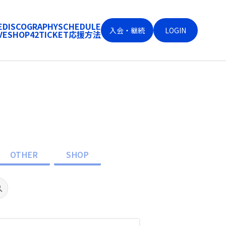
E
DISCOGRAPHY
SCHEDULE
入会・継続
LOGIN
VE
SHOP
42
TICKET
応援方法
OTHER
SHOP