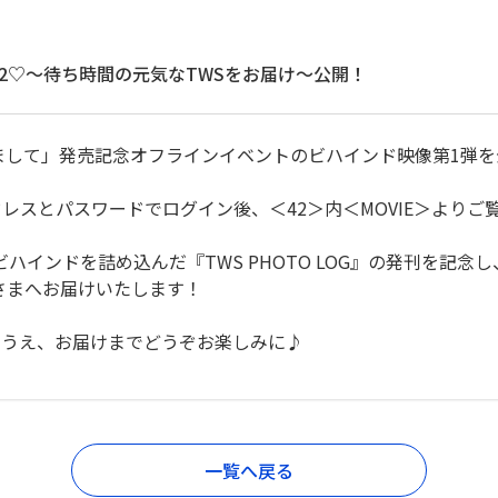
 FOR 42♡〜待ち時間の元気なTWSをお届け〜公開！
gle「はじめまして」発売記念オフラインイベントのビハインド映像第1
アドレスとパスワードでログイン後、＜42＞内＜MOVIE＞よりご
ハインドを詰め込んだ『TWS PHOTO LOG』の発刊を記念し
のみなさまへお届けいたします！
のうえ、お届けまでどうぞお楽しみに♪
一覧へ戻る