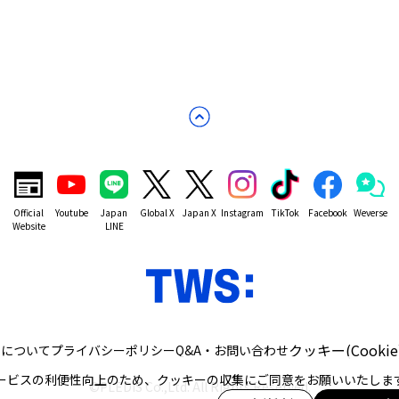
Official
Youtube
Japan
Global X
Japan X
Instagram
TikTok
Facebook
Weverse
Website
LINE
クッキー(Cooki
トについて
プライバシーポリシー
Q&A・お問い合わせ
ービスの利便性向上のため、クッキーの収集にご同意をお願いいたしま
©PLEDIS Co.,Ltd. All Rights Reserved.