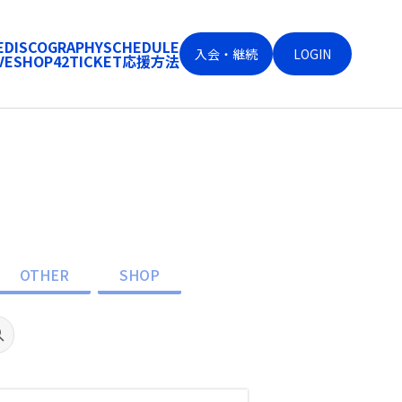
E
DISCOGRAPHY
SCHEDULE
入会・継続
LOGIN
VE
SHOP
42
TICKET
応援方法
OTHER
SHOP