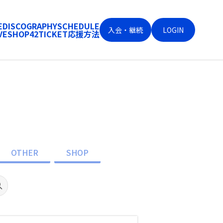
E
DISCOGRAPHY
SCHEDULE
入会・継続
LOGIN
VE
SHOP
42
TICKET
応援方法
OTHER
SHOP