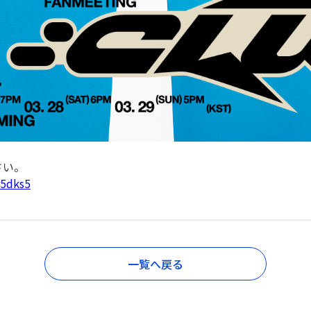
さい。
r5dks5
一覧へ戻る