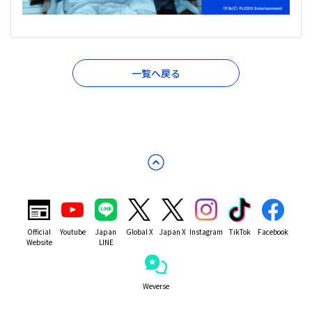
一覧へ戻る
Official
Youtube
Japan
Global X
Japan X
Instagram
TikTok
Facebook
Website
LINE
Weverse