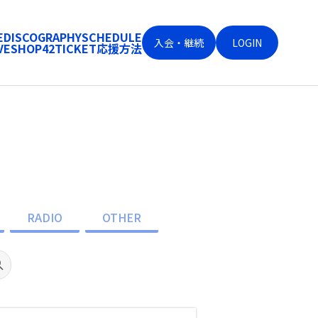
E
DISCOGRAPHY
SCHEDULE
入会・継続
LOGIN
VE
SHOP
42
TICKET
応援方法
RADIO
OTHER