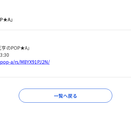
P★A」
正亨のPOP★A」
:30
/pop-a/rs/M8YX91PJ2N/
一覧へ戻る