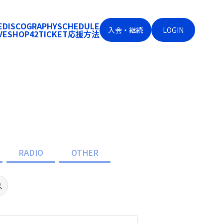
E
DISCOGRAPHY
SCHEDULE
入会・継続
LOGIN
VE
SHOP
42
TICKET
応援方法
RADIO
OTHER