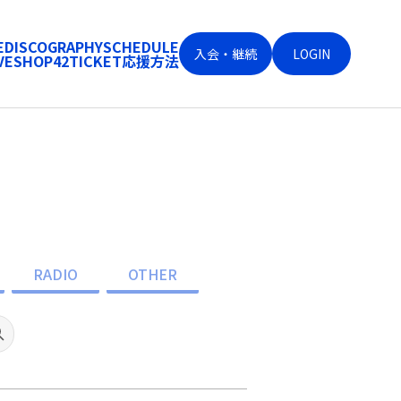
E
DISCOGRAPHY
SCHEDULE
入会・継続
LOGIN
VE
SHOP
42
TICKET
応援方法
RADIO
OTHER