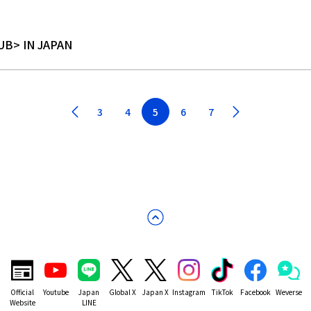
UB> IN JAPAN
3
4
5
6
7
Official
Youtube
Japan
Global X
Japan X
Instagram
TikTok
Facebook
Weverse
Website
LINE