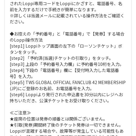
されたLoppi専用コードをLoppiにかざすと、電話番号、名
前を入力するだけで手続きが簡単になります。
※詳しくは当選メールに記載されている操作方法をご確認く
ださい。
◆お控えの「予約番号」と「電話番号」で【発券】する場合
のLoppi操作方法
[step1] Loppiトップ画面の左下の「ローソンチケット」ボ
タンをタッチ。
[step2] 「予約済(当選)チケットの引取り」をタッチ。
[step3] 上段の「予約番号入力欄」に予約番号10桁を入力。
[step4] 下段の「電話番号」欄に【受付時入力した電話番
号】を入力。
[step5] TWS GLOBAL OFFICIAL FANCLUB 42 MEMBERSHIP
(JP)にご登録のお名前、お電話番号を入力。
[step6] Loppiより発行された申込書を30分以内にレジへお
持ちいただき、公演チケットをお受け取りください。
≪ご注意≫
★座席の位置は発券の順番とは関係ございません。
★引取(発券)期間終了後のチケット発券は一切できません。
Loppiが混雑する場合や、故障等が発生している可能性もあ