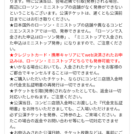
ります。特に公演当日、会場近隣で引取(発券)される場合、
周辺にローソン・ミニストップの店舗がなく発券ができない
ということもございます。公演チケットは、遅くとも公演前
日までにはお引き取りください。
★日本国外のローソン・ミニストップの店舗や異なるコンビ
ニエンスストアでは一切、発券できません。「ローソンで入
金された申込はローソン発券」、「ミニストップで入金され
た申込はミニストップ発券」になりますので、ご注意くださ
い。
★クレジットカード・携帯キャリアにてweb決済されたお申
込みは、ローソン・ミニストップどちらでも発券可能です。
★いかなる場合においても、入金されたチケットをお客様の
ご都合でキャンセルすることは一切できません。
★ご購入いただいたチケット、ならびにコンビニ店頭入金時
の代金支払証明書の再発行は一切できません。
★チケットを引取(発券)されなかったとしても、返金は一切
対応いたしかねます。ご注意ください。
★公演当日、コンビニ店頭入金時にお渡しした『代金支払証
明書』をお持ちいただきましても、ご入場いただけません。
必ず公演チケットを発券、ご持参の上、ご来場ください。ま
たこの場合の返金やお問い合わせ等にも一切対応できませ
ん。
★お申込みされた公演日時、チケット枚数などは、事前にご