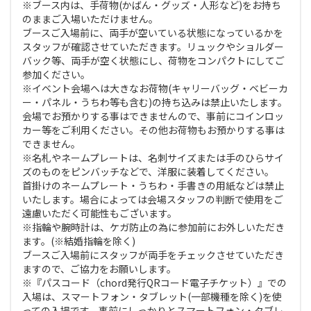
※ブース内は、手荷物(かばん・グッズ・人形など)をお持ち
のままご入場いただけません。
ブースご入場前に、両手が空いている状態になっているかを
スタッフが確認させていただきます。リュックやショルダー
バック等、両手が空く状態にし、荷物をコンパクトにしてご
参加ください。
※イベント会場へは大きなお荷物(キャリーバッグ・ベビーカ
ー・パネル・うちわ等も含む)の持ち込みは禁止いたします。
会場でお預かりする事はできませんので、事前にコインロッ
カー等をご利用ください。その他お荷物もお預かりする事は
できません。
※名札やネームプレートは、名刺サイズまたは手のひらサイ
ズのものをピンバッチなどで、洋服に装着してください。
首掛けのネームプレート・うちわ・手書きの用紙などは禁止
いたします。場合によっては会場スタッフの判断で使用をご
遠慮いただく可能性もございます。
※指輪や腕時計は、ケガ防止の為に参加前にお外しいただき
ます。(※結婚指輪を除く)
ブースご入場前にスタッフが両手をチェックさせていただき
ますので、ご協力をお願いします。
※『パスコード（chord発行QRコード電子チケット）』での
入場は、スマートフォン・タブレット(一部機種を除く)を使
っての入場です。事前にしっかりとスマートフォン・タブレ