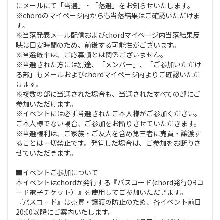
にメールにて「当選」・「落選」をお知らせいたします。
※chordのマイページ内からも当落結果はご確認いただけま
す。
※当落発表メール配信およびchordマイページ内当落結果反
映は目安時間のため、前後する可能性がございます。
※当選確率は、ご応募順とは関係ございません。
※当選された方には別途、「メンバー」、「ご参加いただけ
る部」もメールおよびchordマイページ内よりご確認いただ
けます。
※複数の部に当選された場合も、当選されたすべての部にご
参加いただけます。
※イベントには必ず当選されたご本人様がご参加ください。
ご本人様でない場合、ご参加をお断りさせていただきます。
※当選権利は、ご家族・ご友人を含め第三者に売買・譲渡す
ることは一切禁止です。発覚した場合は、ご参加をお断りさ
せていただきます。
■イベントご参加について
本イベントはchordが発行する『パスコード(chord発行QRコ
ード電子チケット）』を使用してご参加いただきます。
『パスコード』は売買・譲渡の防止のため、各イベント前日
20:00以降にご案内いたします。