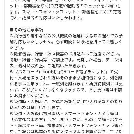
ット(一部機種を除く)の充電や起動等のチェックをお願いし
ます。スマートフォン・タブレット(一部機種を除く)の充電
切れ・故障等の対応はいたしかねます。
■その他注意事項
※飛行機や電車などの公共機関の遅延による来場遅れでの参
加対応もいたしません。必ず時間には余裕を持ってお越しく
ださい。
※撮影機器、録音・録画機器のお持込みはご遠慮ください。
撮影・録音・録画等一切禁止です。発覚した場合、データ消
去／機材没収の上、ご退場いただきます。
※『パスコード(chord発行QRコード電子チケット)』で受
付・入場を済まされた方はそのまま参加待機になり、列を離
れる事は出来ません。一度列を離れますと再度待機列には戻
れず、ご参加いただけなくなりますので、お手洗い等は事前
にお済ませください。
※受付時・入場時に、お連れ様を列に呼び入れるなどの割り
込み行為は禁止いたします。
※受付・入場後は携帯電話・スマートフォン・カメラ等は
「必ず鞄の奥の方」へおしまい下さい。鞄の上や横・ポケッ
ト・胸ポケット等、携帯電話・スマートフォン・カメラ等が
見えた場合は確認のためにスタッフよりお声かけさせていた