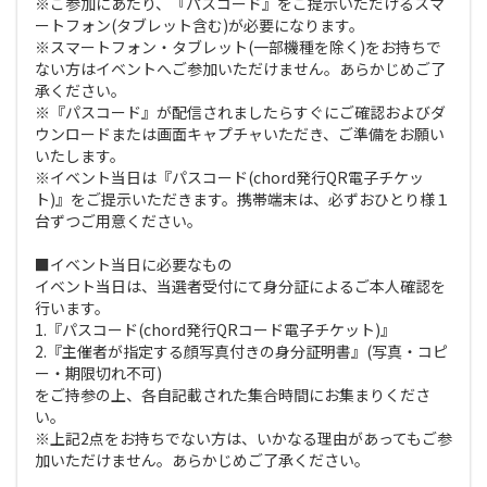
※ご参加にあたり、『パスコード』をご提示いただけるスマ
ートフォン(タブレット含む)が必要になります。
※スマートフォン・タブレット(一部機種を除く)をお持ちで
ない方はイベントへご参加いただけません。あらかじめご了
承ください。
※『パスコード』が配信されましたらすぐにご確認およびダ
ウンロードまたは画面キャプチャいただき、ご準備をお願い
いたします。
※イベント当日は『パスコード(chord発行QR電子チケッ
ト)』をご提示いただきます。携帯端末は、必ずおひとり様１
台ずつご用意ください。
■イベント当日に必要なもの
イベント当日は、当選者受付にて身分証によるご本人確認を
行います。
1.『パスコード(chord発行QRコード電子チケット)』
2.『主催者が指定する顔写真付きの身分証明書』(写真・コピ
ー・期限切れ不可)
をご持参の上、各自記載された集合時間にお集まりくださ
い。
※上記2点をお持ちでない方は、いかなる理由があってもご参
加いただけません。あらかじめご了承ください。