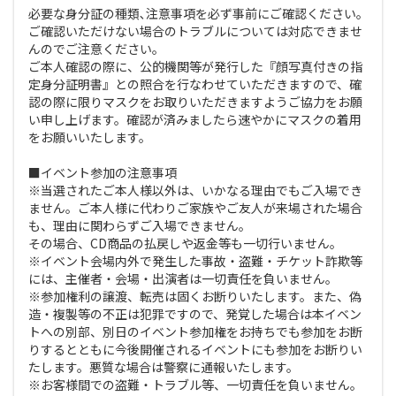
必要な身分証の種類､注意事項を必ず事前にご確認ください｡
ご確認いただけない場合のトラブルについては対応できませ
んのでご注意ください｡
ご本人確認の際に、公的機関等が発行した『顔写真付きの指
定身分証明書』との照合を行なわせていただきますので、確
認の際に限りマスクをお取りいただきますようご協力をお願
い申し上げます。確認が済みましたら速やかにマスクの着用
をお願いいたします。
■イベント参加の注意事項
※当選されたご本人様以外は、いかなる理由でもご入場でき
ません。ご本人様に代わりご家族やご友人が来場された場合
も、理由に関わらずご入場できません。
その場合、CD商品の払戻しや返金等も一切行いません。
※イベント会場内外で発生した事故・盗難・チケット詐欺等
には、主催者・会場・出演者は一切責任を負いません。
※参加権利の譲渡、転売は固くお断りいたします。また、偽
造・複製等の不正は犯罪ですので、発覚した場合は本イベン
トへの別部、別日のイベント参加権をお持ちでも参加をお断
りするとともに今後開催されるイベントにも参加をお断りい
たします。悪質な場合は警察に通報いたします。
※お客様間での盗難・トラブル等、一切責任を負いません。