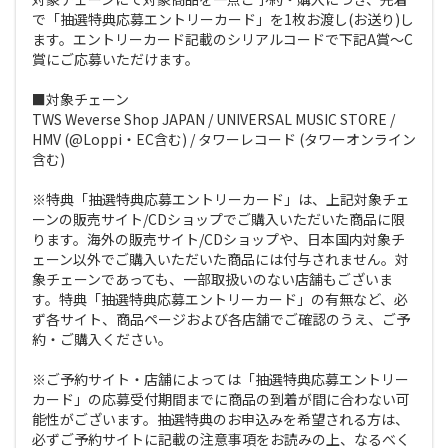
で「抽選特典応募エントリーカード」を1枚お渡し(お送り)し
ます。エントリーカード記載のシリアルコードで下記A賞～C
賞にご応募いただけます。
■対象チェーン
TWS Weverse Shop JAPAN / UNIVERSAL MUSIC STORE /
HMV (@Loppi・EC含む) / タワーレコード (タワーオンライン
含む)
※特典「抽選特典応募エントリーカード」は、上記対象チェ
ーンの販売サイト/CDショップでご購入いただいた商品に限
ります。海外の販売サイト/CDショップや、日本国内対象チ
ェーン以外でご購入いただいた商品には付与されません。対
象チェーンであっても、一部取扱いのない店舗もございま
す。特典「抽選特典応募エントリーカード」の有無など、必
ず各サイト、商品ページおよび各店舗でご確認のうえ、ご予
約・ご購入ください。
※ご予約サイト・店舗によっては「抽選特典応募エントリー
カード」の応募受付期間までに商品の到着が間に合わない可
能性がございます。抽選特典のお申込みを希望される方は、
必ずご予約サイトに記載の注意事項をお読みの上、なるべく