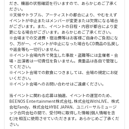
だき、機器の状態確認を行いますので、あらかじめご了承く
ださい。
※天候やトラブル、アーティストの都合により、やむをえず
イベントが中止またはメンバーが変更または欠席になる場合
がございます。また、イベントの日程・内容が都合により変
更になる場合がございます。あらかじめご了承ください。
※会場までの交通費・宿泊費等はお客様ご自身のご負担にな
り、万が一、イベントが中止になった場合もCD商品の払戻し
や返金等も一切行いません。
※イベント会場内外で発生した事故・盗難等には主催者・会
場・出演者は一切責任を負いません。貴重品は各自で管理し
てください。
※イベント会場での飲食につきましては、会場の規定にお従
いください。
※イベント会場へのお問い合わせはご遠慮ください。
当イベントに関わる応募は抽選、イベントの運営のため、
BEENOS Entertainment株式会社､株式会社WithLIVE、株式
会社Fandy、株式会社HYBE JAPAN、ユニバーサルミュージ
ック合同会社の間で、受付時に取得した情報(個人情報を含
む)を相互に使用させていただきます。あらかじめご了承くだ
さい。