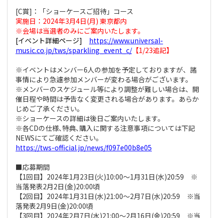
[C賞]：「ショーケースご招待」コース
実施日：2024年3月4日(月) 東京都内
※会場は当選者のみにご案内いたします。
[イベント詳細ページ]
https://www.universal-
music.co.jp/tws/sparkling_event_c/
【1/23追記】
※イベントはメンバー6人の参加を予定しておりますが、諸
事情により急遽参加メンバーが変わる場合がございます。
※メンバーのスケジュール等により調整が難しい場合は、開
催日程や時間は予告なく変更される場合があります。あらか
じめご了承ください。
※ショーケースの詳細は後日ご案内いたします。
※各CDの仕様､特典､購入に関する注意事項については下記
NEWSにてご確認ください｡
https://tws-official.jp/news/f097e00b8e05
■応募期間
【1回目】2024年1月23日(火)10:00～1月31日(水)20:59 ※
当落発表2月2日(金)20:00頃
【2回目】2024年1月31日(水)21:00～2月7日(水)20:59 ※当
落発表2月9日(金)20:00頃
【3回目】2024年2月7日(水)21:00～2月16日(金)20:59 ※当