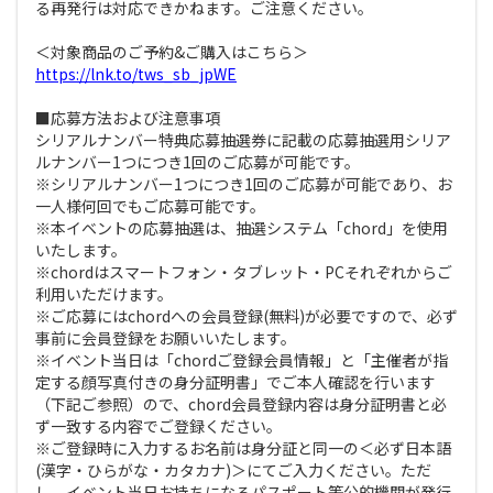
る再発行は対応できかねます。ご注意ください。
＜対象商品のご予約&ご購入はこちら＞
https://lnk.to/tws_sb_jpWE
■応募方法および注意事項
シリアルナンバー特典応募抽選券に記載の応募抽選用シリア
ルナンバー1つにつき1回のご応募が可能です。
※シリアルナンバー1つにつき1回のご応募が可能であり、お
一人様何回でもご応募可能です。
※本イベントの応募抽選は、抽選システム「chord」を使用
いたします。
※chordはスマートフォン・タブレット・PCそれぞれからご
利用いただけます。
※ご応募にはchordへの会員登録(無料)が必要ですので、必ず
事前に会員登録をお願いいたします。
※イベント当日は「chordご登録会員情報」と「主催者が指
定する顔写真付きの身分証明書」でご本人確認を行います
（下記ご参照）ので、chord会員登録内容は身分証明書と必
ず一致する内容でご登録ください。
※ご登録時に入力するお名前は身分証と同一の＜必ず日本語
(漢字・ひらがな・カタカナ)＞にてご入力ください。ただ
し、イベント当日お持ちになるパスポート等公的機関が発行