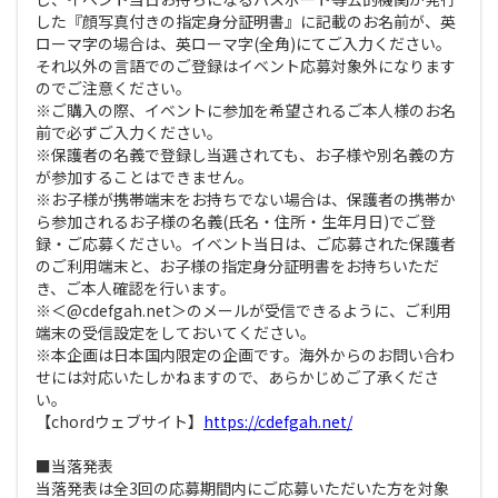
した『顔写真付きの指定身分証明書』に記載のお名前が、英
ローマ字の場合は、英ローマ字(全角)にてご入力ください。
それ以外の言語でのご登録はイベント応募対象外になります
のでご注意ください。
※ご購入の際、イベントに参加を希望されるご本人様のお名
前で必ずご入力ください。
※保護者の名義で登録し当選されても、お子様や別名義の方
が参加することはできません。
※お子様が携帯端末をお持ちでない場合は、保護者の携帯か
ら参加されるお子様の名義(氏名・住所・生年月日)でご登
録・ご応募ください。イベント当日は、ご応募された保護者
のご利用端末と、お子様の指定身分証明書をお持ちいただ
き、ご本人確認を行います。
※＜@cdefgah.net＞のメールが受信できるように、ご利用
端末の受信設定をしておいてください。
※本企画は日本国内限定の企画です。海外からのお問い合わ
せには対応いたしかねますので、あらかじめご了承くださ
い。
【chordウェブサイト】
https://cdefgah.net/
■当落発表
当落発表は全3回の応募期間内にご応募いただいた方を対象