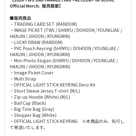
Official Merch. 販売概要】
■販売商品
・TRADING CARD SET (RANDOM)
・IMAGE PICKET (TWS / SHINYU / DOHOON / YOUNGJAE /
HANJIN / JIHOON / KYUNGMIN)
・LUCKY DRAW (RANDOM)
・PVC Pouch Keyring (SHINYU / DOHOON / YOUNGJAE /
HANJIN / JIHOON / KYUNGMIN)
・Mini Photo Slogan (SHINYU / DOHOON / YOUNGJAE /
HANJIN / JIHOON / KYUNGMIN)
・Image Picket Cover
・Multi Strap
・OFFICIAL LIGHT STICK KEYRING Deco Kit
・Short Sleeve Jersey T-shirt (M/L)
・Zip-up Hoodie (White) (M/L)
・Ball Cap (Black)
・Big Tote Bag (Gray)
・Shopper Bag (White)
・OFFICIAL LIGHT STICK KEYRING ※本商品のみ、先行し
て発送いたします。