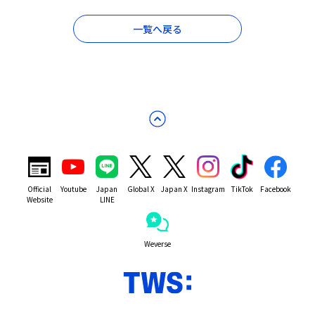
一覧へ戻る
Official
Youtube
Japan
Global X
Japan X
Instagram
TikTok
Facebook
Website
LINE
Weverse