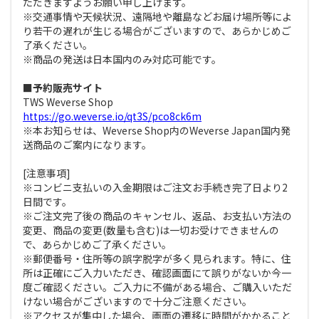
ただきますようお願い申し上げます。
※交通事情や天候状況、遠隔地や離島などお届け場所等によ
り若干の遅れが生じる場合がございますので、あらかじめご
了承ください。
※商品の発送は日本国内のみ対応可能です。
■予約販売サイト
TWS Weverse Shop
https://go.weverse.io/qt3S/pco8ck6m
※本お知らせは、Weverse Shop内のWeverse Japan国内発
送商品のご案内になります。
[注意事項]
※コンビニ支払いの入金期限はご注文お手続き完了日より2
日間です。
※ご注文完了後の商品のキャンセル、返品、お支払い方法の
変更、商品の変更(数量も含む)は一切お受けできませんの
で、あらかじめご了承ください。
※郵便番号・住所等の誤字脱字が多く見られます。特に、住
所は正確にご入力いただき、確認画面にて誤りがないか今一
度ご確認ください。ご入力に不備がある場合、ご購入いただ
けない場合がございますので十分ご注意ください。
※アクセスが集中した場合、画面の遷移に時間がかかること