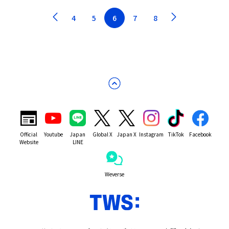
4
5
6
7
8
Official
Youtube
Japan
Global X
Japan X
Instagram
TikTok
Facebook
Website
LINE
Weverse