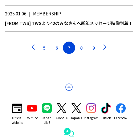
2025.01.06
|
MEMBERSHIP
[FROM TWS] TWSより42のみなさんへ新年メッセージ映像到着！
5
6
7
8
9
Official
Youtube
Japan
Global X
Japan X
Instagram
TikTok
Facebook
Website
LINE