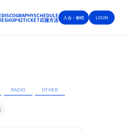
E
DISCOGRAPHY
SCHEDULE
入会・継続
LOGIN
VE
SHOP
42
TICKET
応援方法
RADIO
OTHER